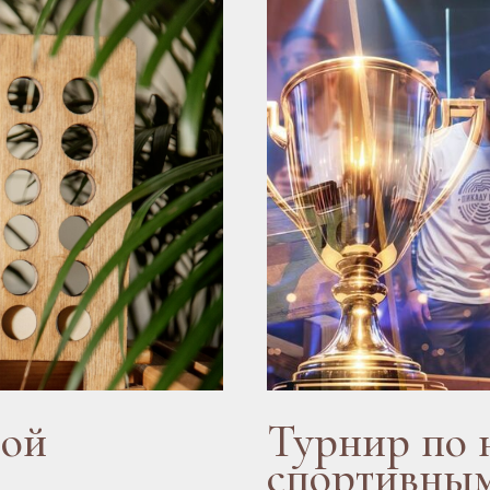
ной
Турнир по 
спортивным