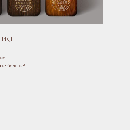
рио
ене
йте больше!