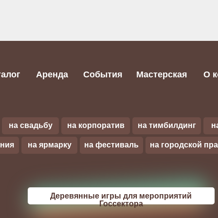
талог
Аренда
События
Мастерская
О 
на свадьбу
на корпоратив
на тимбилдинг
н
ения
на ярмарку
на фестиваль
на городской пр
Деревянные игры для мероприятий
Госсектора