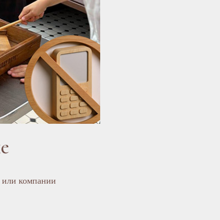
ле
я или компании