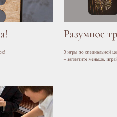
а!
Разумное т
ок!
3 игры по специальной ц
– заплатите меньше, игра