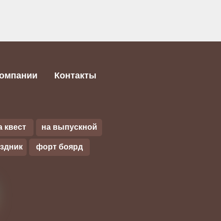
компании
Контакты
а квест
на выпускной
аздник
форт боярд