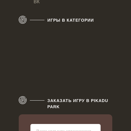
ВК
Уже заказывали игры у нас? Будем
ИГРЫ В КАТЕГОРИИ
рады вашему отзыву об этой и
других деревянных крафтовых
играх от нашей компании. Мы хотим
стать еще лучше для вас. Спасибо!
ОСТАВИТЬ ОТЗЫВ
ЗАКАЗАТЬ ИГРУ В PIKADU
PARK