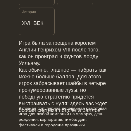
История
XVI ВЕК
Игра была запрещена королем
Англии Генрихом VIII после того,
как он проиграл 9 фунтов лорду
Уильяму.
Как обычно, главное — набрать как
можно больше баллов. Для этого
игрок забрасывает шайбы в четыре
пронумерованные лузы, но
победную стратегию придется
выстраивать с нуля: здесь вас ждет
Активная популярная деревянная крафтовая
особая система подсчета баллов
игра для любой компании на ярмарку, день
рождения, корпоратив, тимбилдинг,
фестивали и городские праздники.