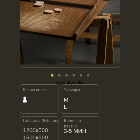
Игра Жульбак
Игра Жульбак
Кол-во игроков
Размеры
M
L
Габариты (ВхШ, мм)
Время на
партию
1200х500
3-5 МИН
1500х500