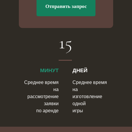
Отправить запрос
15
на welcome
на свадьбу
на корпоратив
на тимбилдинг
на квест
на выпускной
МИНУТ
ДНЕЙ
на день рождения
на ярмарку
Среднее время
Среднее время
на
на
на фестиваль
форт боярд
рассмотрение
изготовление
заявки
одной
на городской праздник
Главная
по аренде
игры