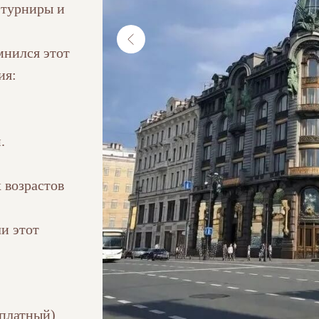
 турниры и
мнился этот
ия:
.
х возрастов
ли этот
сплатный)