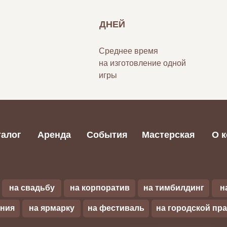
ДНЕЙ
Среднее время
на изготовление одной
игры
талог
Аренда
События
Мастерская
О 
на свадьбу
на корпоратив
на тимбилдинг
н
ения
на ярмарку
на фестиваль
на городской пр