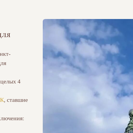
для
нкт-
для
 целых 4
РК
, ставшие
ключения: