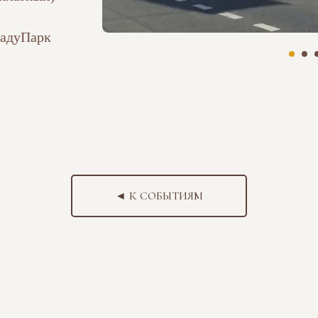
адуПарк
◄ К СОБЫТИЯМ