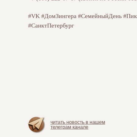
#VK #ДомЗингера #СемейныйДень #Пик
#СанктПетербург
читать новость в нашем
телеграм канале