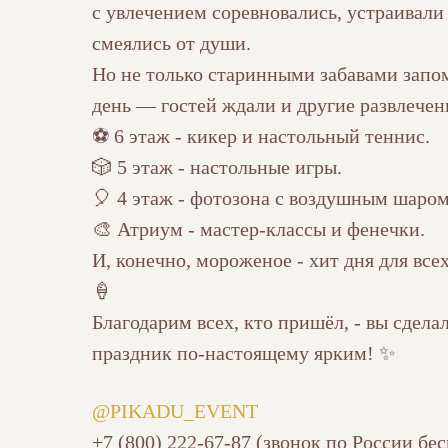
с увлечением соревновались, устраивали
смеялись от души.
Но не только старинными забавами запо
день — гостей ждали и другие развлечен
⚽ 6 этаж - кикер и настольный теннис.
🎲 5 этаж - настольные игры.
🎈 4 этаж - фотозона с воздушным шаром
🎨 Атриум - мастер-классы и фенечки.
И, конечно, мороженое - хит дня для все
🍦
Благодарим всех, кто пришёл, - вы сдела
праздник по-настоящему ярким! ✨
@PIKADU_EVENT
+7 (800) 222-67-87 (звонок по России бе