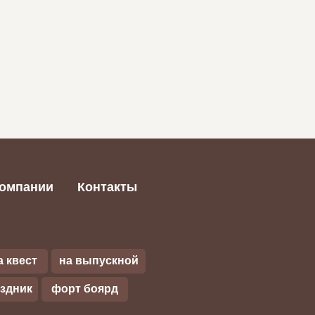
компании
Контакты
а квест
на выпускной
аздник
форт боярд