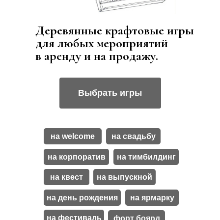
Деревянные крафтовые игры
для любых мероприятий
в аренду и на продажу.
Выбрать игры
на welcome
на свадьбу
на корпоратив
на тимбилдинг
на квест
на выпускной
на день рождения
на ярмарку
на фестиваль
форт боярд